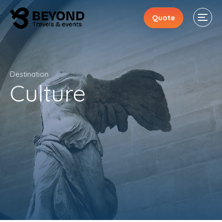
Quote
Destination
Culture
Stays
Events
Activities
About
Contacts