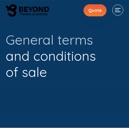
Quote
General terms
and conditions
Stays
of sale
Events
Activities
About
Contacts