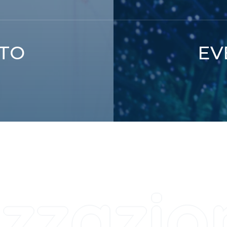
ATO
EV