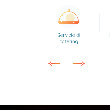
Servizio di
Intratteni
catering
con DJ e 
dal viv