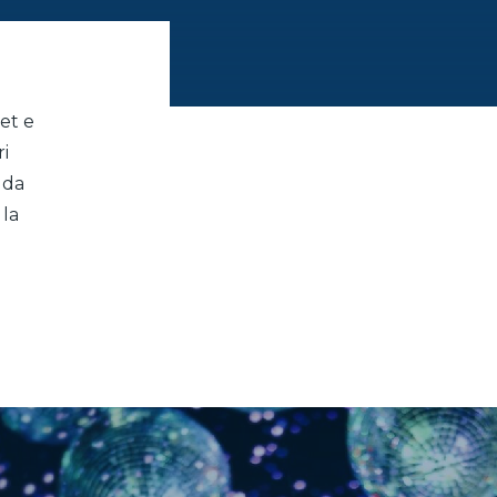
et e
ri
 da
 la