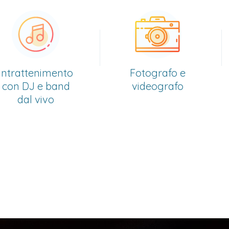
mento
Fotografo e
Serate 
band
videografo
o