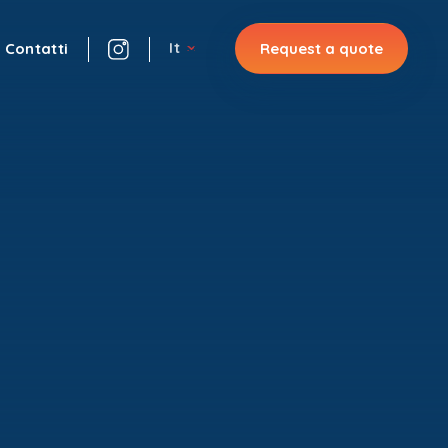
It
Request a quote
Contatti