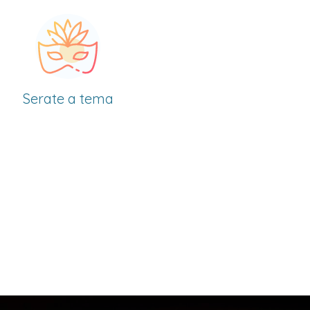
a tema
Noleggio di
So
attrezzature e
mobili