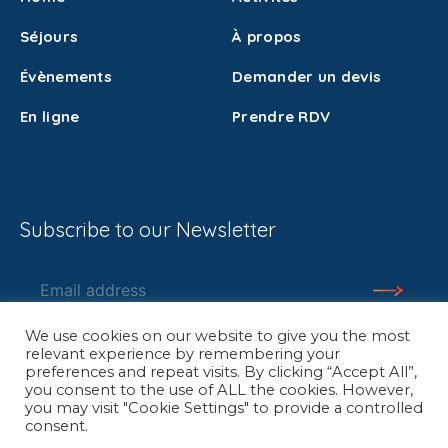
Séjours
À propos
Évènements
Demander un devis
En ligne
Prendre RDV
Subscribe to our Newsletter
We use cookies on our website to give you the most
relevant experience by remembering your
preferences and repeat visits. By clicking “Accept All”,
you consent to the use of ALL the cookies. However,
you may visit "Cookie Settings" to provide a controlled
© Beyond Travels
Mentions légales
consent.