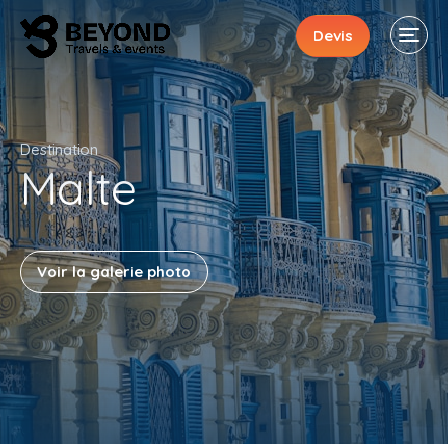
Devis
Destination
Malte
Séjours
Évènements
Voir la galerie photo
Activités
« En ligne »
À propos
Contacts