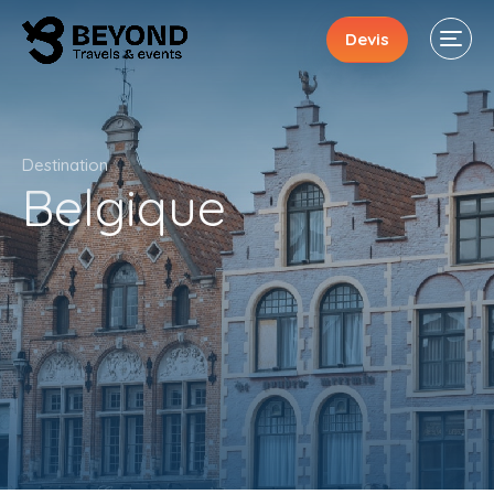
Devis
Destination
Belgique
Séjours
Évènements
Activités
« En ligne »
À propos
Contacts