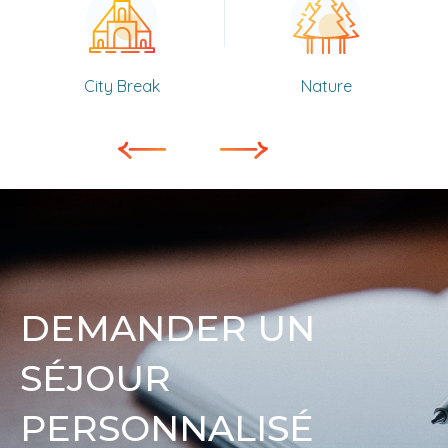
City Break
Nature
DEMANDER UN
SÉJOUR
PERSONNALISÉ